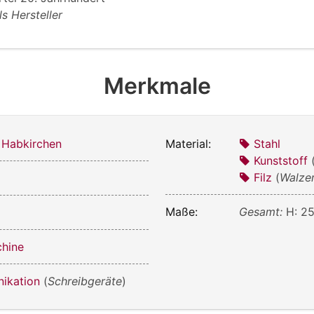
ls Hersteller
Merkmale
 Habkirchen
Material:
Stahl
Kunststoff
Filz
(
Walze
Maße:
Gesamt:
H: 25
chine
ikation
(
Schreibgeräte
)