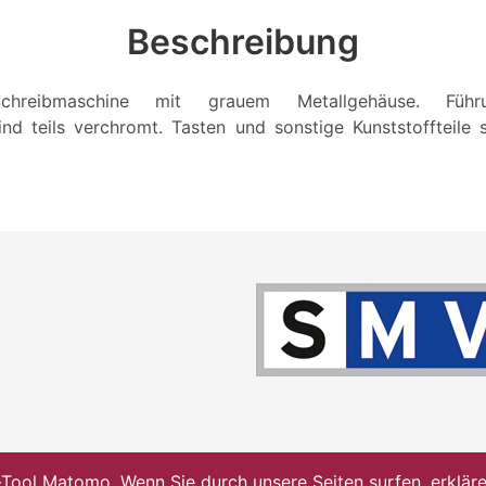
Beschreibung
chreibmaschine mit grauem Metallgehäuse. Füh
sind teils verchromt. Tasten und sonstige Kunststoffteile
ol Matomo. Wenn Sie durch unsere Seiten surfen, erklären 