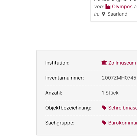
von:
Olympos
a
in:
Saarland
Institution:
Zollmuseum
Inventarnummer:
2007ZMH0745
Anzahl:
1 Stück
Objektbezeichnung:
Schreibmas
Sachgruppe:
Bürokommun