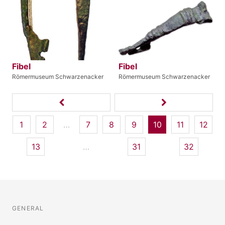
Fibel
Fibel
Römermuseum Schwarzenacker
Römermuseum Schwarzenacker
1
2
…
7
8
9
10
11
12
13
…
31
32
GENERAL