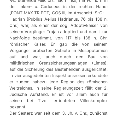
Rv.: stehende Felicitas, nach links, mit Füllhorn in
der linken- u. Caduceus in der rechten Hand;
[PONT MAX TR POT] COS III, im Abschnitt: S-C;
Hadrian (Publius Aelius Hadrianus, 76 bis 138 n.
Chr.) war, als einer der sog. Adoptivkaiser von
seinem Vorgänger Trajan adoptiert und damit zur
Nachfolge bestimmt, von 117 bis 138 n. Chr.
römischer Kaiser. Er gab die von seinem
Vorgänger eroberten Gebiete in Mesopotamien
auf und war, auch durch den Bau von
militärischen Grenzsicherungsanlagen (Limes),
auf die Sicherung des Bestehenden ausgerichtet.
In vier ausgedehnten Inspektionsreisen erkundete
er zudem nahezu jede Region des römischen
Weltreiches. In seine Regierungszeit fällt der 2.
Jüdische Aufstand. Er ist vor allem auch für
seinen bei Tivoli errichteten Villenkomplex
bekannt.
Der Sesterz war seit dem 3. Jh. v. Chr., zunächst