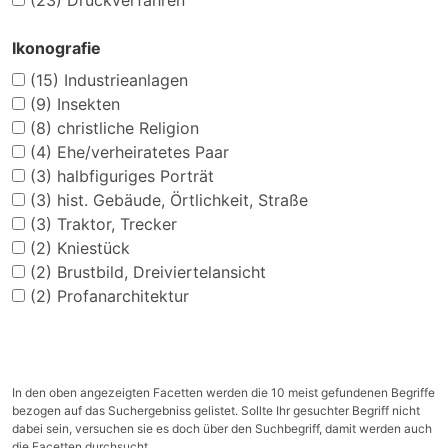
(23)
Druckverfahren
Ikonografie
(15)
Industrieanlagen
(9)
Insekten
(8)
christliche Religion
(4)
Ehe/verheiratetes Paar
(3)
halbfiguriges Porträt
(3)
hist. Gebäude, Örtlichkeit, Straße
(3)
Traktor, Trecker
(2)
Kniestück
(2)
Brustbild, Dreiviertelansicht
(2)
Profanarchitektur
In den oben angezeigten Facetten werden die 10 meist gefundenen Begriffe
bezogen auf das Suchergebniss gelistet. Sollte Ihr gesuchter Begriff nicht
dabei sein, versuchen sie es doch über den Suchbegriff, damit werden auch
die Facetten durchsucht.