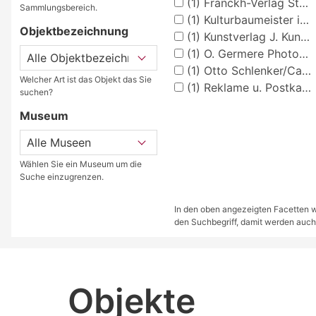
(1)
Franckh-Verlag Stuttgart
Sammlungsbereich.
(1)
Kulturbaumeister in Merzig
Objektbezeichnung
(1)
Kunstverlag J. Kuntz, Gebweiler
(1)
O. Germere Photograph Ottweiler
(1)
Otto Schlenker/Cannstadt
Welcher Art ist das Objekt das Sie
(1)
Reklame u. Postkartenverlag Mannheim
suchen?
Museum
Wählen Sie ein Museum um die
Suche einzugrenzen.
In den oben angezeigten Facetten we
den Suchbegriff, damit werden auch
Objekte