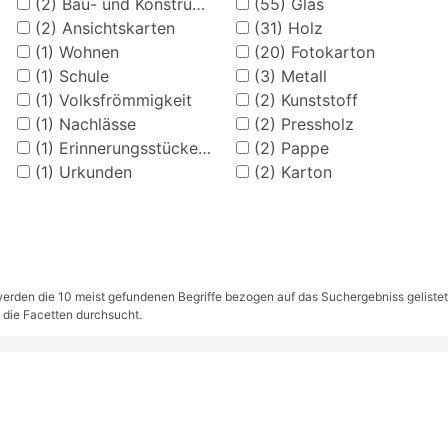
(2)
Bau- und Konstruktionsteile
(55)
Glas
(2)
Ansichtskarten
(31)
Holz
(1)
Wohnen
(20)
Fotokarton
(1)
Schule
(3)
Metall
(1)
Volksfrömmigkeit
(2)
Kunststoff
(1)
Nachlässe
(2)
Pressholz
(1)
Erinnerungsstücke (Kriegswesen/Militär)
(2)
Pappe
(1)
Urkunden
(2)
Karton
rden die 10 meist gefundenen Begriffe bezogen auf das Suchergebniss gelistet. S
 die Facetten durchsucht.