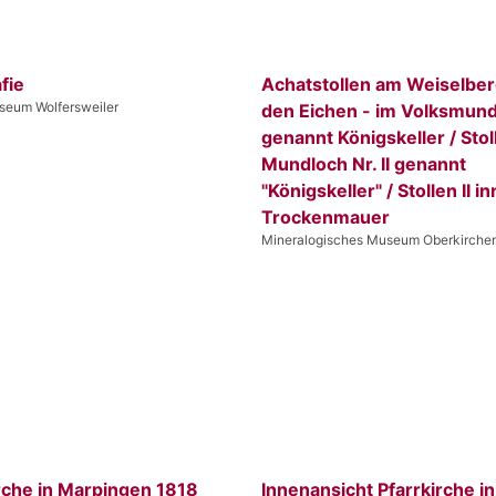
fie
Achatstollen am Weiselberg
eum Wolfersweiler
den Eichen - im Volksmun
genannt Königskeller / Stol
Mundloch Nr. II genannt
"Königskeller" / Stollen II i
Trockenmauer
Mineralogisches Museum Oberkirche
rche in Marpingen 1818
Innenansicht Pfarrkirche in