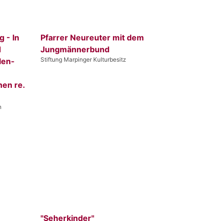
 - In
Pfarrer Neureuter mit dem
d
Jungmännerbund
Stiftung Marpinger Kulturbesitz
len-
nnen re.
n
"Seherkinder"