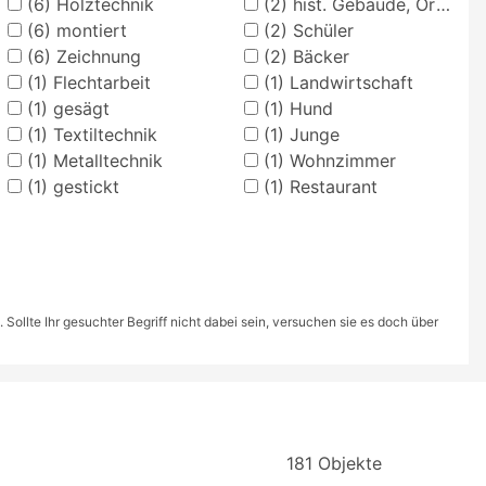
(6)
Holztechnik
(2)
hist. Gebäude, Örtlichkeit, Straße
(6)
montiert
(2)
Schüler
(6)
Zeichnung
(2)
Bäcker
(1)
Flechtarbeit
(1)
Landwirtschaft
(1)
gesägt
(1)
Hund
(1)
Textiltechnik
(1)
Junge
(1)
Metalltechnik
(1)
Wohnzimmer
(1)
gestickt
(1)
Restaurant
ollte Ihr gesuchter Begriff nicht dabei sein, versuchen sie es doch über
181 Objekte