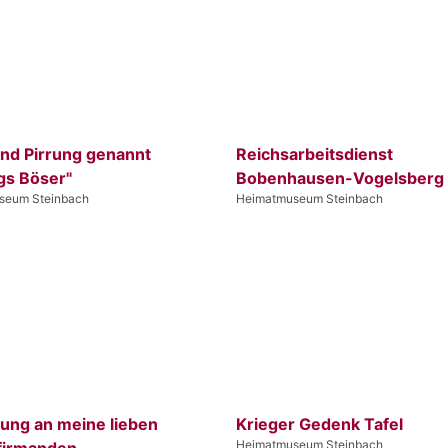
and Pirrung genannt
Reichsarbeitsdienst
gs Böser"
Bobenhausen-Vogelsberg
seum Steinbach
Heimatmuseum Steinbach
rung an meine lieben
Krieger Gedenk Tafel
Heimatmuseum Steinbach
firmanden