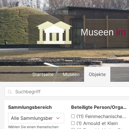
Startseite
Museen
Objekte
Sammlungsbereich
Beteiligte Person/Organisation
(11)
Feinmechanisches Museum in der Fellenbergmühle
(1)
Arnould et Klein
Wählen Sie einen thematischen