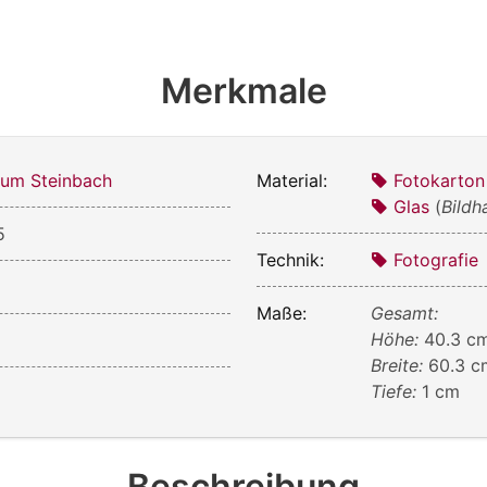
Merkmale
um Steinbach
Material:
Fotokarton
Glas
(
Bildh
5
Technik:
Fotografie
Maße:
Gesamt:
Höhe:
40.3 c
Breite:
60.3 c
Tiefe:
1 cm
Beschreibung