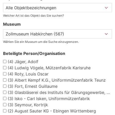
Welcher Art ist das Objekt das Sie suchen?
Museum
Wählen Sie ein Museum um die Suche einzugrenzen.
Beteiligte Person/Organisation
(4)
Jäger, Adolf
(4)
Ludwig Vögele, Mützenfabrik Karlsruhe
(4)
Roty, Louis Oscar
(3)
Albert Kempf K.G., Uniformmützenfabrik Teunz
(3)
Fort, Ernest Guillaume
(3)
Glasbläserei des Instituts für Gärungsgewerbe, Berlin N 65
(3)
Isko - Carl Isken, Uniformmützenfabrik
(3)
Seymour, Kortrijk
(2)
August Sauter KG - Ebingen Württemberg