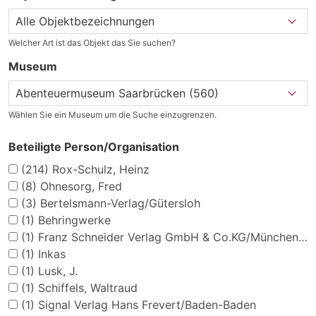
Welcher Art ist das Objekt das Sie suchen?
Museum
Wählen Sie ein Museum um die Suche einzugrenzen.
Beteiligte Person/Organisation
(214)
Rox-Schulz, Heinz
(8)
Ohnesorg, Fred
(3)
Bertelsmann-Verlag/Gütersloh
(1)
Behringwerke
(1)
Franz Schneider Verlag GmbH & Co.KG/München/Wien
(1)
Inkas
(1)
Lusk, J.
(1)
Schiffels, Waltraud
(1)
Signal Verlag Hans Frevert/Baden-Baden