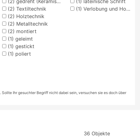
(2)
gedreht (Keramische Techniken)
(1)
lateinische Schrift
(2)
Textiltechnik
(1)
Verlobung und Hochzeit
(2)
Holztechnik
(2)
Metalltechnik
(2)
montiert
(1)
geleimt
(1)
gestickt
(1)
poliert
ollte Ihr gesuchter Begriff nicht dabei sein, versuchen sie es doch über
36 Objekte