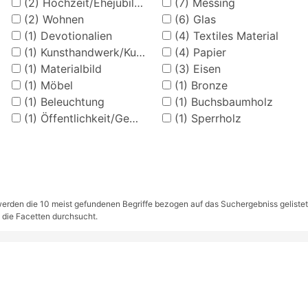
(2)
Hochzeit/Ehejubiläen
(7)
Messing
(2)
Wohnen
(6)
Glas
(1)
Devotionalien
(4)
Textiles Material
(1)
Kunsthandwerk/Kunstgewerbe
(4)
Papier
(1)
Materialbild
(3)
Eisen
(1)
Möbel
(1)
Bronze
(1)
Beleuchtung
(1)
Buchsbaumholz
(1)
Öffentlichkeit/Gemeinwesen
(1)
Sperrholz
rden die 10 meist gefundenen Begriffe bezogen auf das Suchergebniss gelistet. S
 die Facetten durchsucht.