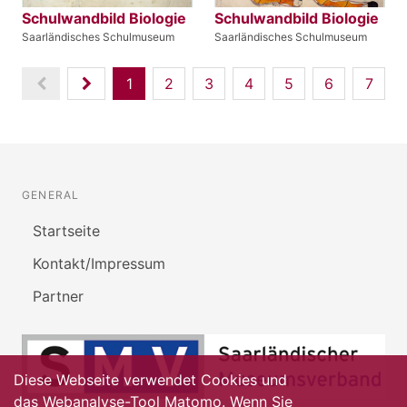
Schulwandbild Biologie
Schulwandbild Biologie
Saarländisches Schulmuseum
Saarländisches Schulmuseum
1
2
3
4
5
6
7
GENERAL
Startseite
Kontakt/Impressum
Partner
Diese Webseite verwendet Cookies und
das Webanalyse-Tool Matomo. Wenn Sie