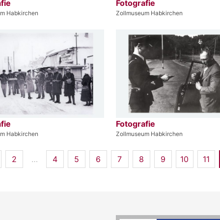
fie
Fotografie
um Habkirchen
Zollmuseum Habkirchen
fie
Fotografie
um Habkirchen
Zollmuseum Habkirchen
2
…
4
5
6
7
8
9
10
11