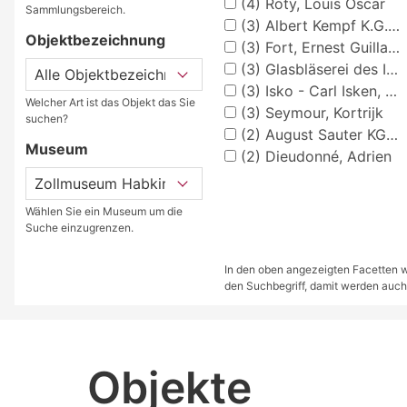
(4)
Roty, Louis Oscar
Sammlungsbereich.
(3)
Albert Kempf K.G., Uniformmützenfabrik Teunz
Objektbezeichnung
(3)
Fort, Ernest Guillaume
(3)
Glasbläserei des Instituts für Gärungsgewerbe, Berlin N 65
(3)
Isko - Carl Isken, Uniformmützenfabrik
Welcher Art ist das Objekt das Sie
(3)
Seymour, Kortrijk
suchen?
(2)
August Sauter KG - Ebingen Württemberg
Museum
(2)
Dieudonné, Adrien
Wählen Sie ein Museum um die
Suche einzugrenzen.
In den oben angezeigten Facetten we
den Suchbegriff, damit werden auch
Objekte