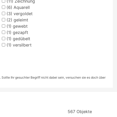
(11)
Zeichnung
(6)
Aquarell
(3)
vergoldet
(2)
geleimt
(1)
gewebt
(1)
gezapft
(1)
gedübelt
(1)
versilbert
ollte Ihr gesuchter Begriff nicht dabei sein, versuchen sie es doch über
567 Objekte