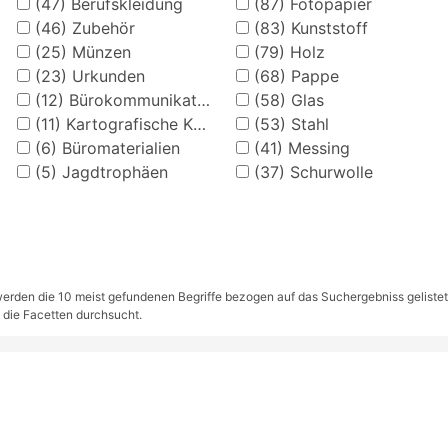
(47)
Berufskleidung
(87)
Fotopapier
(46)
Zubehör
(83)
Kunststoff
(25)
Münzen
(79)
Holz
(23)
Urkunden
(68)
Pappe
(12)
Bürokommunikation
(58)
Glas
(11)
Kartografische Karten und Pläne
(53)
Stahl
(6)
Büromaterialien
(41)
Messing
(5)
Jagdtrophäen
(37)
Schurwolle
rden die 10 meist gefundenen Begriffe bezogen auf das Suchergebniss gelistet. S
 die Facetten durchsucht.