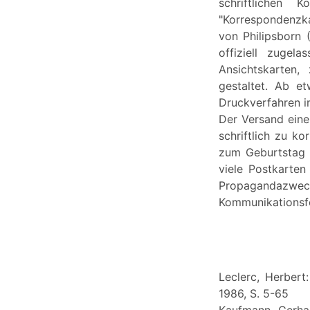
schriftlichen 
"Korrespondenzka
von Philipsborn 
offiziell zugel
Ansichtskarten,
gestaltet. Ab e
Druckverfahren 
Der Versand eine
schriftlich zu k
zum Geburtstag 
viele Postkarten
Propagandazweck
Kommunikationsf
Leclerc, Herbert
1986, S. 5-65
Kaufmann, Gerhar