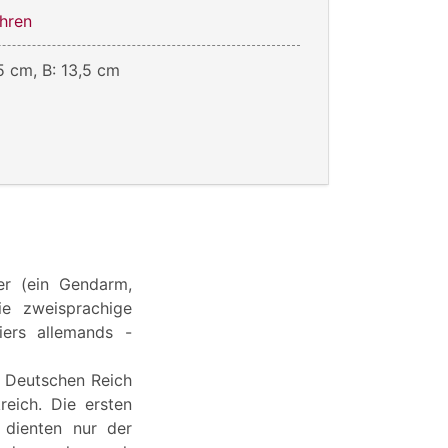
hren
5 cm, B: 13,5 cm
er (ein Gendarm,
ie zweisprachige
iers allemands -
m Deutschen Reich
reich. Die ersten
 dienten nur der