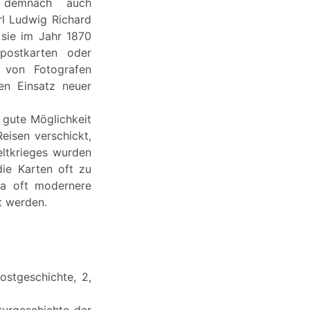
en demnach auch
rl Ludwig Richard
 sie im Jahr 1870
dpostkarten oder
h von Fotografen
en Einsatz neuer
 gute Möglichkeit
eisen verschickt,
ltkrieges wurden
die Karten oft zu
da oft modernere
t werden.
ostgeschichte, 2,
turgeschichte der