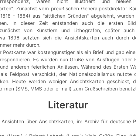
Korrespondenz, waren nicht illustriert und hieß
rten". Zunächst vom preußischen Generalpostdirektor Ka
(1818 - 1884) aus "sittlichen Gründen" abgelehnt, wurden
assen. In dieser Zeit entstanden auch die ersten Bil
 zunächst von Künstlern und Lithografen, später auc
twa 1896 setzten sich die Ansichtskarten auch durch d
immer mehr durch.
r Postkarte war kostengünstiger als ein Brief und gab eine
orrespondieren. Es wurden nun Grüße von Ausflügen oder R
und anderen feierlichen Anlässen. Während des Ersten We
 als Feldpost verschickt, der Nationalsozialismus nutzte 
en. Heute werden weniger Ansichtskarten geschickt, 
ormen (SMS, MMS oder e-mail) zum Grußschreiben benutz
Literatur
: Ansichten über Ansichtskarten, in: Archiv für deutsche P
d (Hrsg.) / Robert Lebeck (Hrsg.): Viele Grüße. Eine Kul