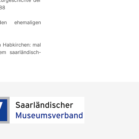
988
den ehemaligen
m Habkirchen: mal
em saarländisch-