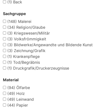
(1)
Back
Sachgruppe
(148)
Malerei
(34)
Religion/Glaube
(3)
Kriegswesen/Militär
(3)
Volksfrömmigkeit
(3)
Bildwerke/Angewandte und Bildende Kunst
(3)
Zeichnung/Grafik
(1)
Krankenpflege
(1)
Tod/Begräbnis
(1)
Druckgrafik/Druckerzeugnisse
Material
(94)
Ölfarbe
(49)
Holz
(49)
Leinwand
(44)
Papier