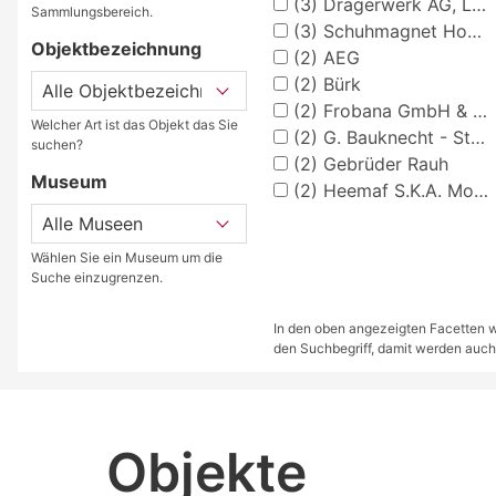
(3)
Drägerwerk AG, Lübeck
Sammlungsbereich.
(3)
Schuhmagnet Homburg
Objektbezeichnung
(2)
AEG
(2)
Bürk
(2)
Frobana GmbH & Co. - Maschinenfabrik Wuppertal-Barmen
Welcher Art ist das Objekt das Sie
(2)
G. Bauknecht - Stuttgart-S
suchen?
(2)
Gebrüder Rauh
Museum
(2)
Heemaf S.K.A. Motorenwerke A.G. - Dortmund
Wählen Sie ein Museum um die
Suche einzugrenzen.
In den oben angezeigten Facetten we
den Suchbegriff, damit werden auch
Objekte