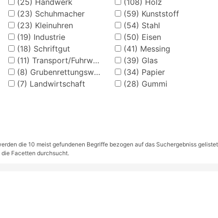
(25)
Handwerk
(108)
Holz
(23)
Schuhmacher
(59)
Kunststoff
(23)
Kleinuhren
(54)
Stahl
(19)
Industrie
(50)
Eisen
(18)
Schriftgut
(41)
Messing
(11)
Transport/Fuhrwerke
(39)
Glas
(8)
Grubenrettungswesen
(34)
Papier
(7)
Landwirtschaft
(28)
Gummi
rden die 10 meist gefundenen Begriffe bezogen auf das Suchergebniss gelistet. S
 die Facetten durchsucht.