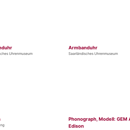
nduhr
Armbanduhr
isches Uhrenmuseum
Saarländisches Uhrenmuseum
n
Phonograph, Modell: GEM A
ung
Edison