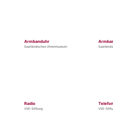
Armbanduhr
Armba
Saarländisches Uhrenmuseum
Saarländ
Radio
Telefo
VSE-Stiftung
VSE-Stift