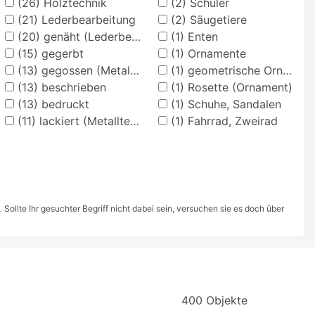
(26)
Holztechnik
(2)
Schüler
(21)
Lederbearbeitung
(2)
Säugetiere
(20)
genäht (Lederbearbeitung)
(1)
Enten
(15)
gegerbt
(1)
Ornamente
(13)
gegossen (Metalltechnik)
(1)
geometrische Ornamente
(13)
beschrieben
(1)
Rosette (Ornament)
(13)
bedruckt
(1)
Schuhe, Sandalen
(11)
lackiert (Metalltechnik)
(1)
Fahrrad, Zweirad
ollte Ihr gesuchter Begriff nicht dabei sein, versuchen sie es doch über
400 Objekte