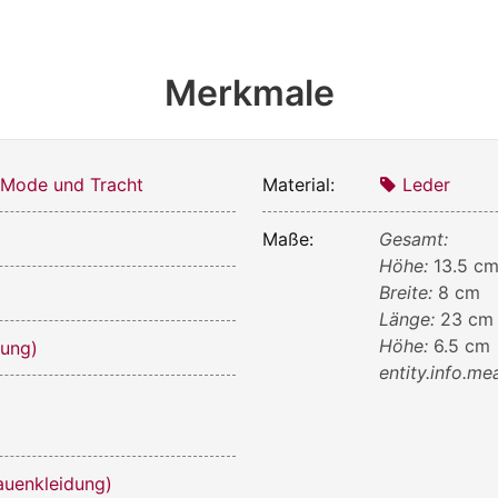
Merkmale
 Mode und Tracht
Material:
Leder
Maße:
Gesamt:
Höhe:
13.5 c
Breite:
8 cm
Länge:
23 cm
Höhe:
6.5 cm
dung)
entity.info.m
auenkleidung)