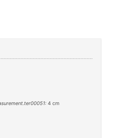
m
easurement.ter00051:
4 cm