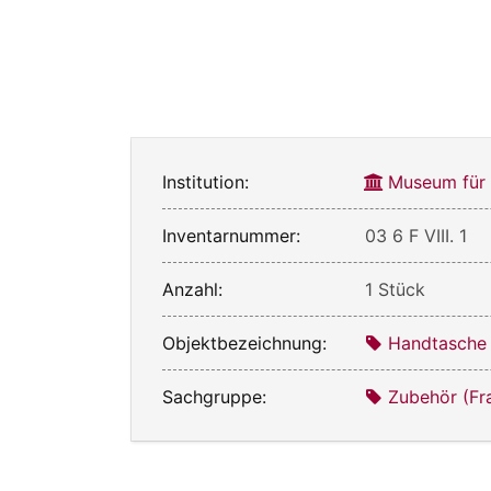
Institution:
Museum für
Inventarnummer:
03 6 F VIII. 1
Anzahl:
1 Stück
Objektbezeichnung:
Handtasche
Sachgruppe:
Zubehör (Fr