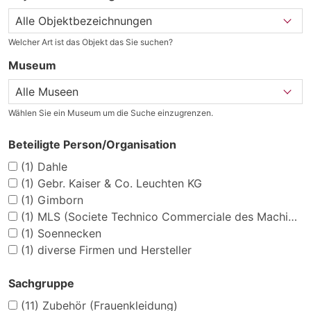
Welcher Art ist das Objekt das Sie suchen?
Museum
Wählen Sie ein Museum um die Suche einzugrenzen.
Beteiligte Person/Organisation
(1)
Dahle
(1)
Gebr. Kaiser & Co. Leuchten KG
(1)
Gimborn
(1)
MLS (Societe Technico Commerciale des Machines Automatiques Modernes s.a.r.l. Manufacture Nationale d?Armes de Levallois)
(1)
Soennecken
(1)
diverse Firmen und Hersteller
Sachgruppe
(11)
Zubehör (Frauenkleidung)