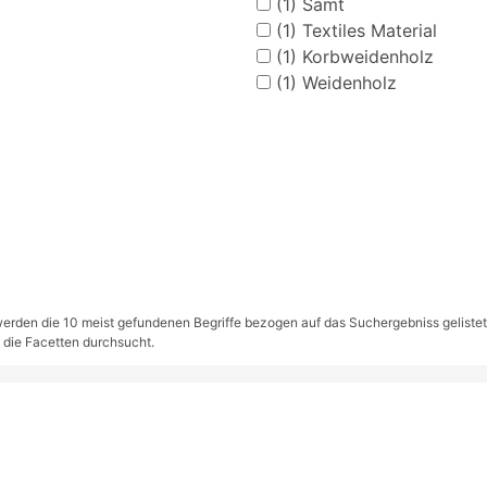
(1)
Samt
(1)
Textiles Material
(1)
Korbweidenholz
(1)
Weidenholz
rden die 10 meist gefundenen Begriffe bezogen auf das Suchergebniss gelistet. S
 die Facetten durchsucht.