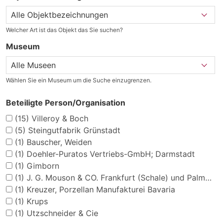
Welcher Art ist das Objekt das Sie suchen?
Museum
Wählen Sie ein Museum um die Suche einzugrenzen.
Beteiligte Person/Organisation
(15)
Villeroy & Boch
(5)
Steingutfabrik Grünstadt
(1)
Bauscher, Weiden
(1)
Doehler-Puratos Vertriebs-GmbH; Darmstadt
(1)
Gimborn
(1)
J. G. Mouson & CO. Frankfurt (Schale) und Palmoliv (Seife)
(1)
Kreuzer, Porzellan Manufakturei Bavaria
(1)
Krups
(1)
Utzschneider & Cie