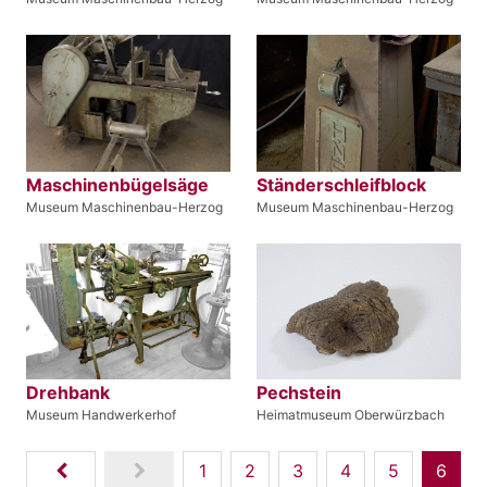
Maschinenbügelsäge
Ständerschleifblock
Museum Maschinenbau-Herzog
Museum Maschinenbau-Herzog
Drehbank
Pechstein
Museum Handwerkerhof
Heimatmuseum Oberwürzbach
1
2
3
4
5
6