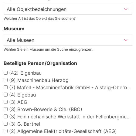
Welcher Art ist das Objekt das Sie suchen?
Museum
Wählen Sie ein Museum um die Suche einzugrenzen.
Beteiligte Person/Organisation
(42)
Eigenbau
(9)
Maschinenbau Herzog
(7)
Mafell - Maschinenfabrik GmbH - Aistaig-Oberndorf a.N.
(4)
Eigebau
(3)
AEG
(3)
Brown-Bowerie & Cie. (BBC)
(3)
Feinmechanische Werkstatt in der Fellenbergmühle
(3)
G. Barthel
(2)
Allgemeine Elektricitäts-Gesellschaft (AEG)