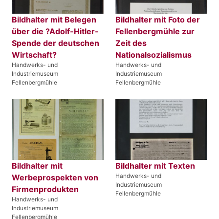
Bildhalter mit Belegen
Bildhalter mit Foto der
über die ?Adolf-Hitler-
Fellenbergmühle zur
Spende der deutschen
Zeit des
Wirtschaft?
Nationalsozialismus
Handwerks- und
Handwerks- und
Industriemuseum
Industriemuseum
Fellenbergmühle
Fellenbergmühle
Bildhalter mit
Bildhalter mit Texten
Handwerks- und
Werbeprospekten von
Industriemuseum
Firmenprodukten
Fellenbergmühle
Handwerks- und
Industriemuseum
Fellenbergmühle