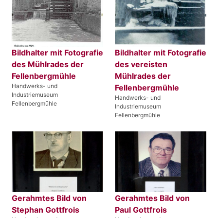
Bildhalter mit Fotografie
Bildhalter mit Fotografie
des Mühlrades der
des vereisten
Fellenbergmühle
Mühlrades der
Handwerks- und
Fellenbergmühle
Industriemuseum
Handwerks- und
Fellenbergmühle
Industriemuseum
Fellenbergmühle
Gerahmtes Bild von
Gerahmtes Bild von
Stephan Gottfrois
Paul Gottfrois