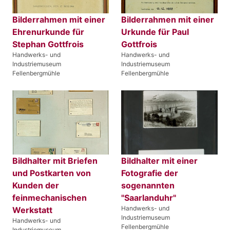
Bilderrahmen mit einer
Bilderrahmen mit einer
Ehrenurkunde für
Urkunde für Paul
Stephan Gottfrois
Gottfrois
Handwerks- und
Handwerks- und
Industriemuseum
Industriemuseum
Fellenbergmühle
Fellenbergmühle
Bildhalter mit Briefen
Bildhalter mit einer
und Postkarten von
Fotografie der
Kunden der
sogenannten
feinmechanischen
"Saarlanduhr"
Handwerks- und
Werkstatt
Industriemuseum
Handwerks- und
Fellenbergmühle
Industriemuseum