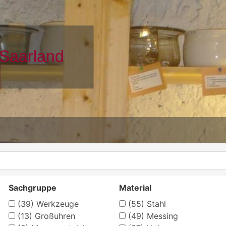
Sachgruppe
Material
(39)
Werkzeuge
(55)
Stahl
(13)
Großuhren
(49)
Messing