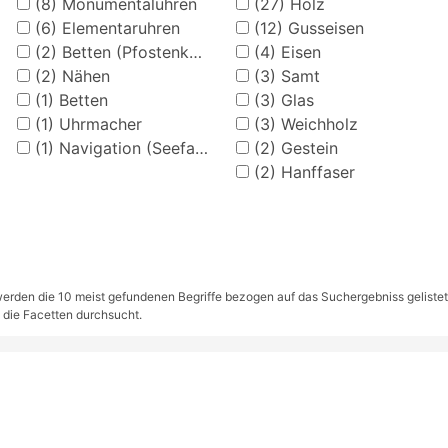
(8)
Monumentaluhren
(27)
Holz
(6)
Elementaruhren
(12)
Gusseisen
(2)
Betten (Pfostenkonstruktion)
(4)
Eisen
(2)
Nähen
(3)
Samt
(1)
Betten
(3)
Glas
(1)
Uhrmacher
(3)
Weichholz
(1)
Navigation (Seefahrt)
(2)
Gestein
(2)
Hanffaser
rden die 10 meist gefundenen Begriffe bezogen auf das Suchergebniss gelistet. S
 die Facetten durchsucht.