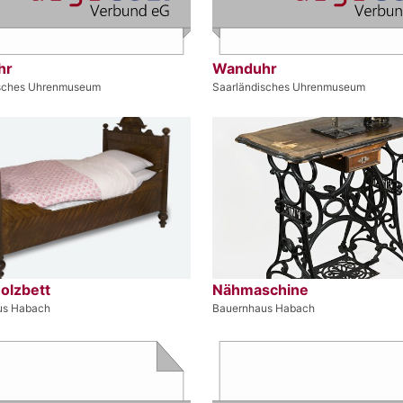
hr
Wanduhr
isches Uhrenmuseum
Saarländisches Uhrenmuseum
olzbett
Nähmaschine
us Habach
Bauernhaus Habach