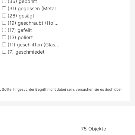
(36)
gebohrt
(31)
gegossen (Metalltechnik)
(26)
gesägt
(19)
geschraubt (Holztechnik)
(17)
gefeilt
(13)
poliert
(11)
geschliffen (Glastechniken)
(7)
geschmiedet
ollte Ihr gesuchter Begriff nicht dabei sein, versuchen sie es doch über
75 Objekte