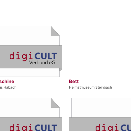
schine
Bett
us Habach
Heimatmuseum Steinbach