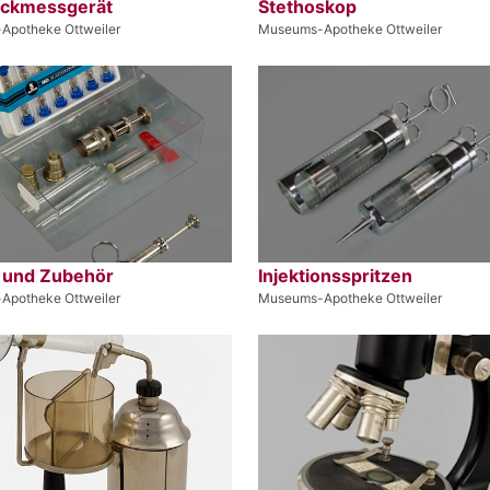
uckmessgerät
Stethoskop
Apotheke Ottweiler
Museums-Apotheke Ottweiler
e und Zubehör
Injektionsspritzen
Apotheke Ottweiler
Museums-Apotheke Ottweiler