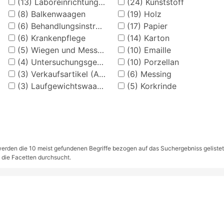
(13)
Laboreinrichtung (Apotheke)
(24)
Kunststoff
(8)
Balkenwaagen
(19)
Holz
(6)
Behandlungsinstrumente
(17)
Papier
(6)
Krankenpflege
(14)
Karton
(5)
Wiegen und Messen (Apotheke)
(10)
Emaille
(4)
Untersuchungsgeräte
(10)
Porzellan
(3)
Verkaufsartikel (Apotheke)
(6)
Messing
(3)
Laufgewichtswaagen
(5)
Korkrinde
rden die 10 meist gefundenen Begriffe bezogen auf das Suchergebniss gelistet. S
 die Facetten durchsucht.