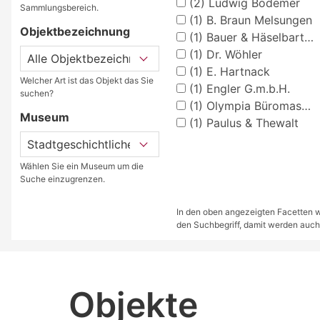
(2)
Ludwig Bodemer
Sammlungsbereich.
(1)
B. Braun Melsungen
Objektbezeichnung
(1)
Bauer & Häselbarth GmbH
(1)
Dr. Wöhler
(1)
E. Hartnack
Welcher Art ist das Objekt das Sie
(1)
Engler G.m.b.H.
suchen?
(1)
Olympia Büromaschinen AG
Museum
(1)
Paulus & Thewalt
Wählen Sie ein Museum um die
Suche einzugrenzen.
In den oben angezeigten Facetten we
den Suchbegriff, damit werden auch
Objekte