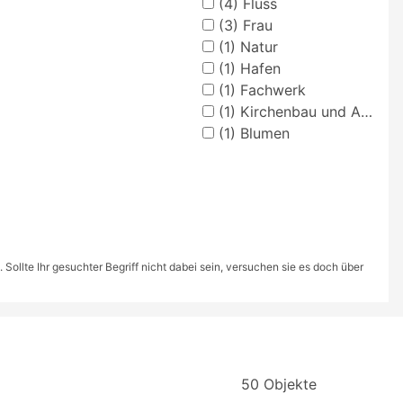
(4)
Fluss
(3)
Frau
(1)
Natur
(1)
Hafen
(1)
Fachwerk
(1)
Kirchenbau und Ausstattung (Sakralbau)
(1)
Blumen
ollte Ihr gesuchter Begriff nicht dabei sein, versuchen sie es doch über
50 Objekte