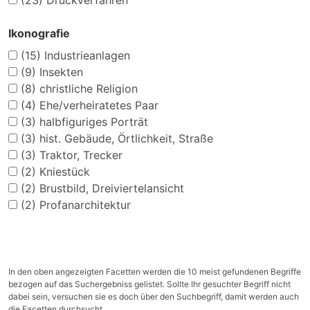
(23)
Druckverfahren
Ikonografie
(15)
Industrieanlagen
(9)
Insekten
(8)
christliche Religion
(4)
Ehe/verheiratetes Paar
(3)
halbfiguriges Porträt
(3)
hist. Gebäude, Örtlichkeit, Straße
(3)
Traktor, Trecker
(2)
Kniestück
(2)
Brustbild, Dreiviertelansicht
(2)
Profanarchitektur
In den oben angezeigten Facetten werden die 10 meist gefundenen Begriffe
bezogen auf das Suchergebniss gelistet. Sollte Ihr gesuchter Begriff nicht
dabei sein, versuchen sie es doch über den Suchbegriff, damit werden auch
die Facetten durchsucht.