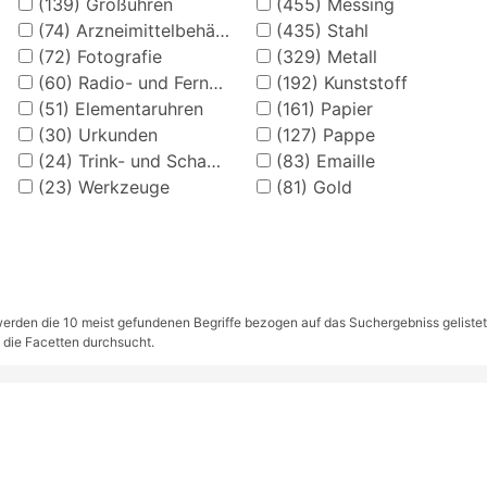
(139)
Großuhren
(455)
Messing
(74)
Arzneimittelbehälter
(435)
Stahl
(72)
Fotografie
(329)
Metall
(60)
Radio- und Fernsehtechniker
(192)
Kunststoff
(51)
Elementaruhren
(161)
Papier
(30)
Urkunden
(127)
Pappe
(24)
Trink- und Schankgeschirr
(83)
Emaille
(23)
Werkzeuge
(81)
Gold
rden die 10 meist gefundenen Begriffe bezogen auf das Suchergebniss gelistet. S
 die Facetten durchsucht.