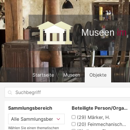
Startseite
Museen
Objekte
Sammlungsbereich
Beteiligte Person/Organisation
(29)
Märker, H.
(20)
Feinmechanisches Museum in der Fellenbergmühle
Wählen Sie einen thematischen