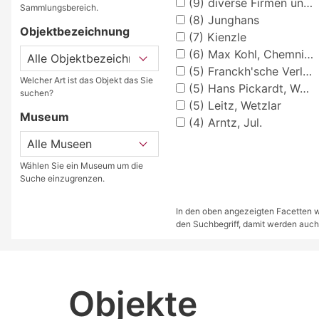
(9)
diverse Firmen und Hersteller
Sammlungsbereich.
(8)
Junghans
Objektbezeichnung
(7)
Kienzle
(6)
Max Kohl, Chemnitz
(5)
Franckh'sche Verlagshandlung, Stuttgart
Welcher Art ist das Objekt das Sie
(5)
Hans Pickardt, Werkstätten für plastische Lehrmittel
suchen?
(5)
Leitz, Wetzlar
Museum
(4)
Arntz, Jul.
Wählen Sie ein Museum um die
Suche einzugrenzen.
In den oben angezeigten Facetten we
den Suchbegriff, damit werden auch
Objekte