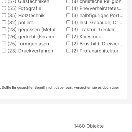
(57)
Glastechniken
(8)
christliche Religion
(55)
Fotografie
(4)
Ehe/verheiratetes Paar
(35)
Holztechnik
(3)
halbfiguriges Porträt
(32)
poliert
(3)
hist. Gebäude, Örtlichkeit, Straße
(28)
gegossen (Metalltechnik)
(3)
Traktor, Trecker
(26)
gedreht (Keramische Techniken)
(2)
Kniestück
(25)
formgeblasen
(2)
Brustbild, Dreiviertelansicht
(23)
Druckverfahren
(2)
Profanarchitektur
ollte Ihr gesuchter Begriff nicht dabei sein, versuchen sie es doch über
1480 Objekte