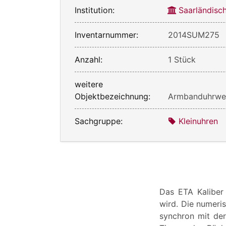
Institution:
Saarländis
Inventarnummer:
2014SUM275
Anzahl:
1 Stück
weitere
Objektbezeichnung:
Armbanduhrwe
Sachgruppe:
Kleinuhren
Das ETA Kaliber 
wird. Die numeri
synchron mit de