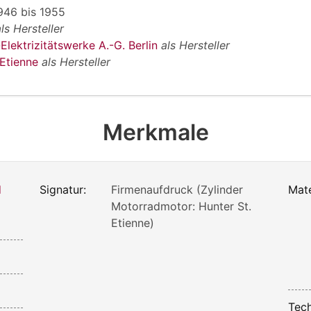
946
bis
1955
als Hersteller
lektrizitätswerke A.-G. Berlin
als Hersteller
 Etienne
als Hersteller
Merkmale
d
Signatur:
Firmenaufdruck (Zylinder
Mate
Motorradmotor: Hunter St.
Etienne)
Tech