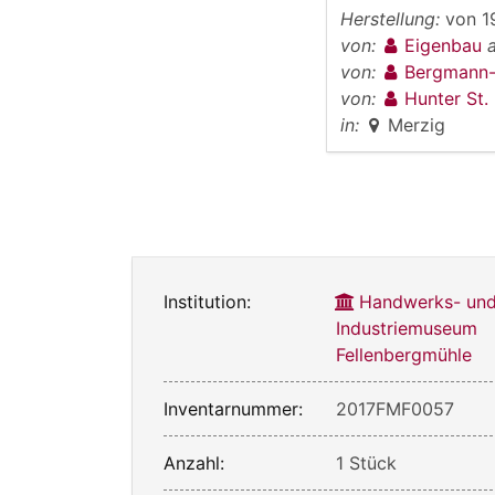
Herstellung:
von
1
von:
Eigenbau
von:
Bergmann-E
von:
Hunter St.
in:
Merzig
Institution:
Handwerks- un
Industriemuseum
Fellenbergmühle
Inventarnummer:
2017FMF0057
Anzahl:
1 Stück