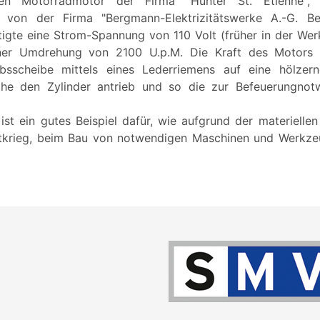
en Motorradmotor der Firma "Hunter St. Etienne", 
t von der Firma "Bergmann-Elektrizitätswerke A.-G. Be
tigte eine Strom-Spannung von 110 Volt (früher in der Werk
iner Umdrehung von 2100 U.p.M. Die Kraft des Motors
iebsscheibe mittels eines Lederriemens auf eine hölzer
che den Zylinder antrieb und so die zur Befeuerungnotw
ist ein gutes Beispiel dafür, wie aufgrund der materielle
tkrieg, beim Bau von notwendigen Maschinen und Werkzeu