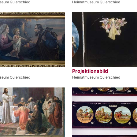
seum Quierschied
Heimatmuseum Quierschied
Projektionsbild
seum Quierschied
Heimatmuseum Quierschied