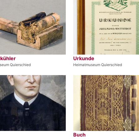
lkühler
Urkunde
seum Quierschied
Heimatmuseum Quierschied
Buch