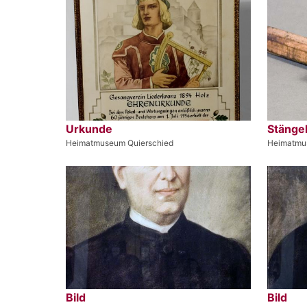
Urkunde
Stänge
Heimatmuseum Quierschied
Heimatmu
Bild
Bild