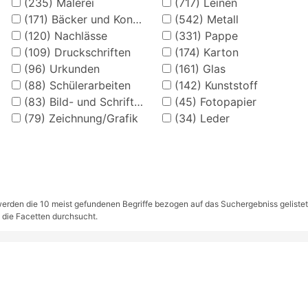
(235)
Malerei
(717)
Leinen
(171)
Bäcker und Konditor
(542)
Metall
(120)
Nachlässe
(331)
Pappe
(109)
Druckschriften
(174)
Karton
(96)
Urkunden
(161)
Glas
(88)
Schülerarbeiten
(142)
Kunststoff
(83)
Bild- und Schriftkarten
(45)
Fotopapier
(79)
Zeichnung/Grafik
(34)
Leder
rden die 10 meist gefundenen Begriffe bezogen auf das Suchergebniss gelistet. S
 die Facetten durchsucht.