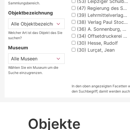
(53)
Leipziger Schulbilderverlag von F. E. Wachsmuth, Leipzig
Sammlungsbereich.
(47)
Regierung des Saarlandes, Ministerium für Kultus, Unterricht und Volksbildung
Objektbezeichnung
(39)
Lehrmittelverlag Wilhelm Hagemann, Düsseldorf
(38)
Verlag Paul Stockmann, Bochum
(36)
A. Sonnenburg, Saarbrücken
Welcher Art ist das Objekt das Sie
(34)
Offsetdruckerei Fricke & Co., Stuttgart
suchen?
(30)
Hesse, Rudolf
Museum
(30)
Lurçat, Jean
Wählen Sie ein Museum um die
Suche einzugrenzen.
In den oben angezeigten Facetten we
den Suchbegriff, damit werden auch
Objekte