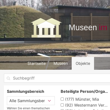
Startseite
Museen
Objekte
Sammlungsbereich
Beteiligte Person/Organisation
(177)
Münster, Mia
(92)
Westermann Verlag, Braunschweig, Georg
Wählen Sie einen thematischen