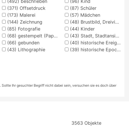
(492)
beschrieben
(96)
Kind
(371)
Offsetdruck
(87)
Schüler
(173)
Malerei
(57)
Mädchen
(144)
Zeichnung
(48)
Brustbild, Dreiviertelansicht
(85)
Fotografie
(44)
Kinder
(68)
gestempelt (Papiertechnik)
(43)
Stadt, Stadtansicht (Vedute)
(66)
gebunden
(40)
historische Ereignisse, Personen, Orte
(43)
Lithographie
(39)
historische Epochen
ollte Ihr gesuchter Begriff nicht dabei sein, versuchen sie es doch über
3563 Objekte