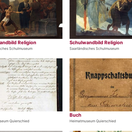
ndbild Religion
Schulwandbild Religion
isches Schulmuseum
Saarländisches Schulmuseum
Buch
seum Quierschied
Heimatmuseum Quierschied