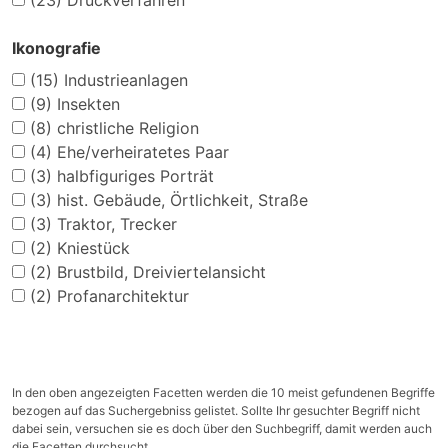
(23)
Druckverfahren
Ikonografie
(15)
Industrieanlagen
(9)
Insekten
(8)
christliche Religion
(4)
Ehe/verheiratetes Paar
(3)
halbfiguriges Porträt
(3)
hist. Gebäude, Örtlichkeit, Straße
(3)
Traktor, Trecker
(2)
Kniestück
(2)
Brustbild, Dreiviertelansicht
(2)
Profanarchitektur
In den oben angezeigten Facetten werden die 10 meist gefundenen Begriffe
bezogen auf das Suchergebniss gelistet. Sollte Ihr gesuchter Begriff nicht
dabei sein, versuchen sie es doch über den Suchbegriff, damit werden auch
die Facetten durchsucht.