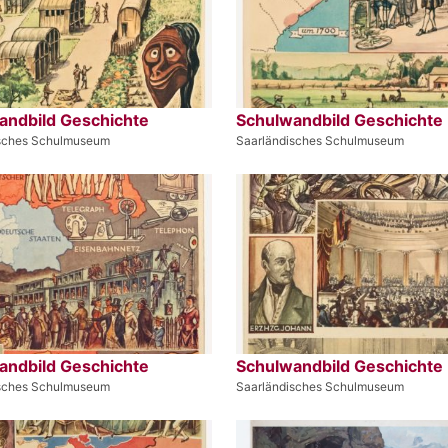
andbild Geschichte
Schulwandbild Geschichte
isches Schulmuseum
Saarländisches Schulmuseum
andbild Geschichte
Schulwandbild Geschichte
isches Schulmuseum
Saarländisches Schulmuseum