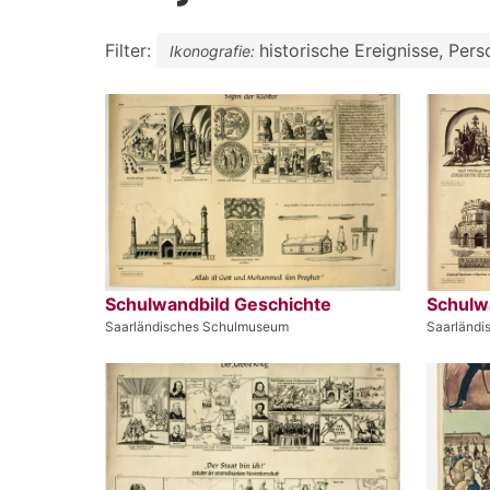
Filter:
historische Ereignisse, Pers
Ikonografie:
Schulwandbild Geschichte
Schulw
Saarländisches Schulmuseum
Saarländ