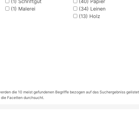
(1)
Schriftgut
(40)
Papier
(1)
Malerei
(34)
Leinen
(13)
Holz
rden die 10 meist gefundenen Begriffe bezogen auf das Suchergebniss gelistet. S
 die Facetten durchsucht.