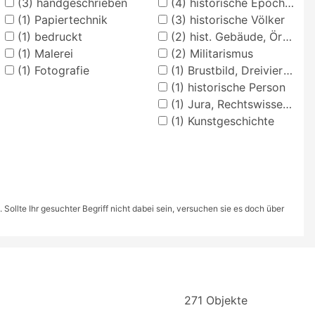
(3)
handgeschrieben
(4)
historische Epochen
(1)
Papiertechnik
(3)
historische Völker
(1)
bedruckt
(2)
hist. Gebäude, Örtlichkeit, Straße
(1)
Malerei
(2)
Militarismus
(1)
Fotografie
(1)
Brustbild, Dreiviertelansicht
(1)
historische Person
(1)
Jura, Rechtswissenschaft (Fakultät)
(1)
Kunstgeschichte
ollte Ihr gesuchter Begriff nicht dabei sein, versuchen sie es doch über
271 Objekte