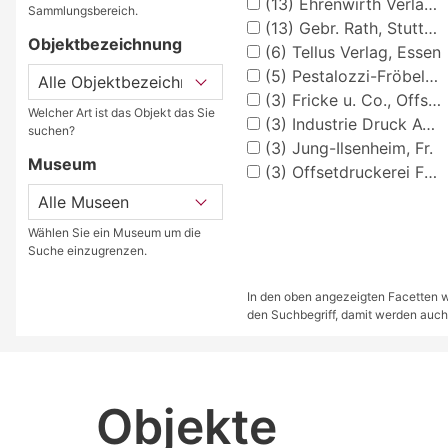
(13)
Ehrenwirth Verlag München
Sammlungsbereich.
(13)
Gebr. Rath, Stuttgart
Objektbezeichnung
(6)
Tellus Verlag, Essen
(5)
Pestalozzi-Fröbel-Verlag, Leipzig
(3)
Fricke u. Co., Offsetdruckerei, Stuttgart
Welcher Art ist das Objekt das Sie
(3)
Industrie Druck AG, Essen
suchen?
(3)
Jung-Ilsenheim, Fr.
Museum
(3)
Offsetdruckerei Fricke & Co., Stuttgart
Wählen Sie ein Museum um die
Suche einzugrenzen.
In den oben angezeigten Facetten we
den Suchbegriff, damit werden auch
Objekte