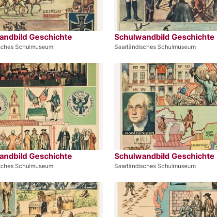
andbild Geschichte
Schulwandbild Geschichte
isches Schulmuseum
Saarländisches Schulmuseum
andbild Geschichte
Schulwandbild Geschichte
isches Schulmuseum
Saarländisches Schulmuseum