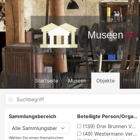
Startseite
Museen
Objekte
Sammlungsbereich
Beteiligte Person/Organisation
(139)
Drei Brunnen Verlag Stuttgart
(49)
Westermann Verlag, Braunschweig, Georg
Wählen Sie einen thematischen