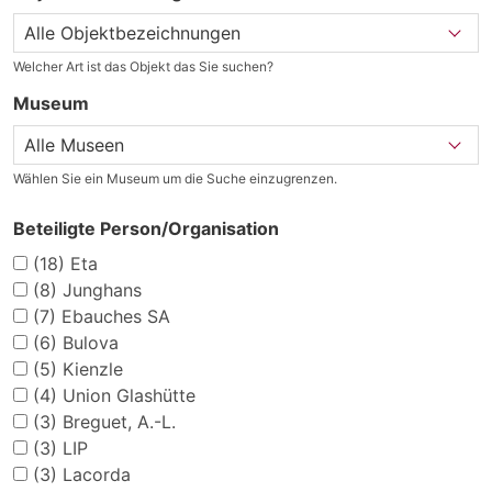
Welcher Art ist das Objekt das Sie suchen?
Museum
Wählen Sie ein Museum um die Suche einzugrenzen.
Beteiligte Person/Organisation
(18)
Eta
(8)
Junghans
(7)
Ebauches SA
(6)
Bulova
(5)
Kienzle
(4)
Union Glashütte
(3)
Breguet, A.-L.
(3)
LIP
(3)
Lacorda