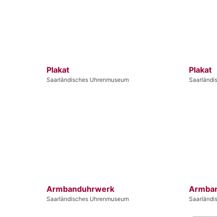
Plakat
Plakat
Saarländisches Uhrenmuseum
Saarländ
Armbanduhrwerk
Armba
Saarländisches Uhrenmuseum
Saarländ