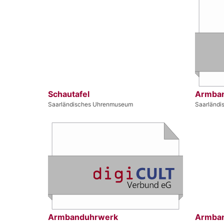
Schautafel
Armba
Saarländisches Uhrenmuseum
Saarländ
Armbanduhrwerk
Armba