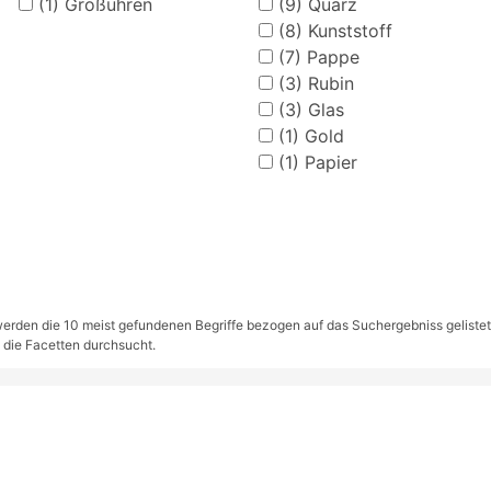
(1)
Großuhren
(9)
Quarz
(8)
Kunststoff
(7)
Pappe
(3)
Rubin
(3)
Glas
(1)
Gold
(1)
Papier
rden die 10 meist gefundenen Begriffe bezogen auf das Suchergebniss gelistet. S
 die Facetten durchsucht.