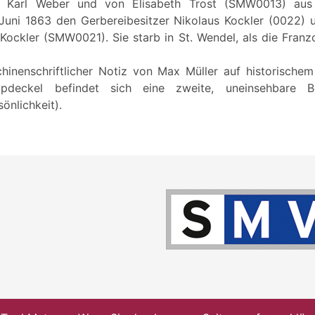
rs Karl Weber und von Elisabeth Trost (SMW0013) aus
 Juni 1863 den Gerbereibesitzer Nikolaus Kockler (0022) u
ckler (SMW0021). Sie starb in St. Wendel, als die Franz
hinenschriftlicher Notiz von Max Müller auf historische
deckel befindet sich eine zweite, uneinsehbare B
önlichkeit).