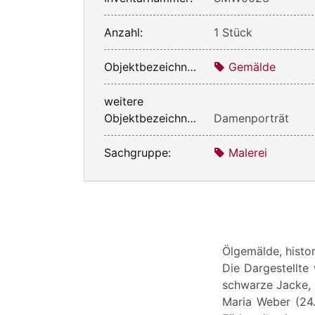
Anzahl:
1 Stück
Objektbezeichnung:
Gemälde
weitere
Objektbezeichnung:
Damenporträt
Sachgruppe:
Malerei
Ölgemälde, histo
Die Dargestellte 
schwarze Jacke, 
Maria Weber (24.