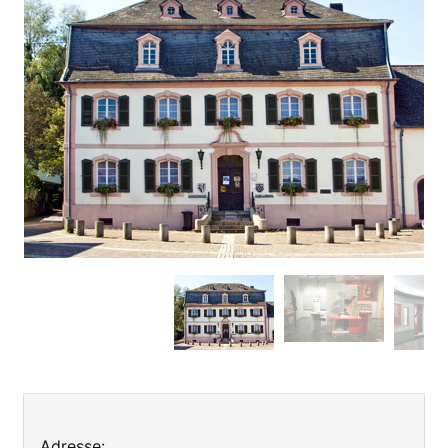
Leaflet
| ©
OpenStreetMap
contributors
+
Adresse: