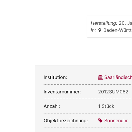
Herstellung:
20. J
in:
Baden-Würt
Institution:
Saarländis
Inventarnummer:
2012SUM062
Anzahl:
1 Stück
Objektbezeichnung:
Sonnenuhr