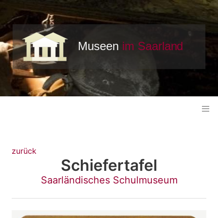
zurück
Schiefertafel
Saarländisches Schulmuseum