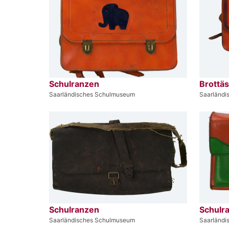
Schulranzen
Brottä
Saarländisches Schulmuseum
Saarländ
Schulranzen
Schulr
Saarländisches Schulmuseum
Saarländ