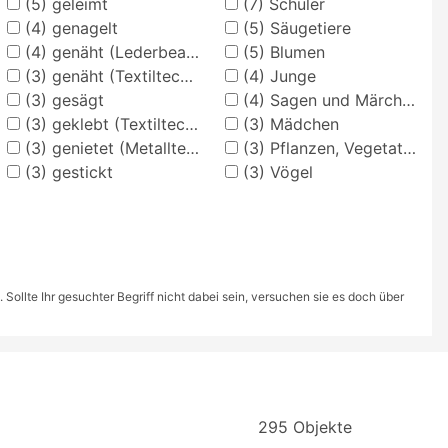
(5)
geleimt
(7)
Schüler
(4)
genagelt
(5)
Säugetiere
(4)
genäht (Lederbearbeitung)
(5)
Blumen
(3)
genäht (Textiltechnik)
(4)
Junge
(3)
gesägt
(4)
Sagen und Märchen
(3)
geklebt (Textiltechnik)
(3)
Mädchen
(3)
genietet (Metalltechnik)
(3)
Pflanzen, Vegetation
(3)
gestickt
(3)
Vögel
ollte Ihr gesuchter Begriff nicht dabei sein, versuchen sie es doch über
295 Objekte