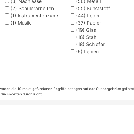
(3)
Nachlässe
(56)
Metall
(2)
Schülerarbeiten
(55)
Kunststoff
(1)
Instrumentenzubehör
(44)
Leder
(1)
Musik
(37)
Papier
(19)
Glas
(18)
Stahl
(18)
Schiefer
(9)
Leinen
rden die 10 meist gefundenen Begriffe bezogen auf das Suchergebniss gelistet. S
 die Facetten durchsucht.