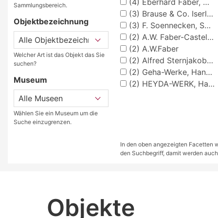
(4)
Eberhard Faber, Neumarkt
Sammlungsbereich.
(3)
Brause & Co. Iserlohn
Objektbezeichnung
(3)
F. Soennecken, Schreibwarenfabrik
(2)
A.W. Faber-Castell, Stein/Mittelfranken
(2)
A.W.Faber
Welcher Art ist das Objekt das Sie
(2)
Alfred Sternjakob GmbH & Co. KG, Frankenthal
suchen?
(2)
Geha-Werke, Hannover
Museum
(2)
HEYDA-WERK, Hagen/Westfalen
Wählen Sie ein Museum um die
Suche einzugrenzen.
In den oben angezeigten Facetten we
den Suchbegriff, damit werden auch
Objekte