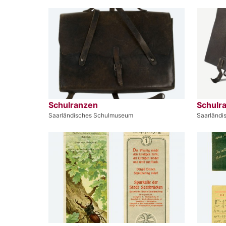
Schulranzen
Schulr
Saarländisches Schulmuseum
Saarländ