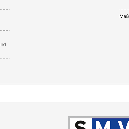
Maß
und