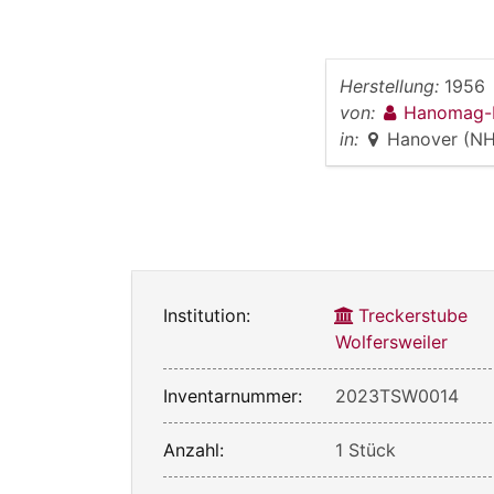
Herstellung:
1956
von:
Hanomag-
in:
Hanover (NH
Institution:
Treckerstube
Wolfersweiler
Inventarnummer:
2023TSW0014
Anzahl:
1 Stück