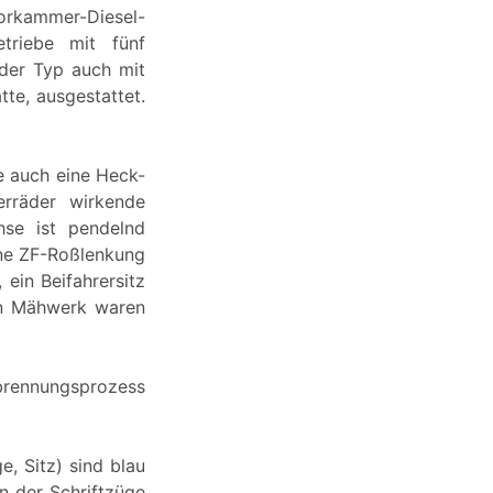
Vorkammer-Diesel-
triebe mit fünf
der Typ auch mit
te, ausgestattet.
e auch eine Heck-
erräder wirkende
hse ist pendelnd
eine ZF-Roßlenkung
 ein Beifahrersitz
in Mähwerk waren
brennungsprozess
e, Sitz) sind blau
en der Schriftzüge