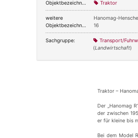
Objektbezeichnung:
Traktor
weitere
Hanomag-Hensche
Objektbezeichnung:
16
Sachgruppe:
Transport/Fuhr
(
Landwirtschaft
)
Traktor – Hanom
Der „Hanomag R16
der zwischen 195
er für kleine bis
Bei dem Model R