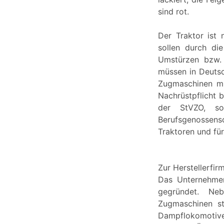
sind rot.
Der Traktor ist 
sollen durch di
Umstürzen bzw. 
müssen in Deutsc
Zugmaschinen mi
Nachrüstpflicht b
der StVZO, son
Berufsgenossensch
Traktoren und für
Zur Herstellerfir
Das Unternehme
gegründet. Ne
Zugmaschinen st
Dampflokomotive