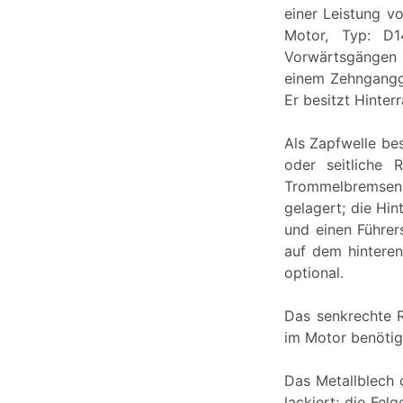
einer Leistung v
Motor, Typ: D1
Vorwärtsgängen 
einem Zehngangge
Er besitzt Hinter
Als Zapfwelle be
oder seitliche 
Trommelbremsen.
gelagert; die Hin
und einen Führers
auf dem hintere
optional.
Das senkrechte 
im Motor benötigt
Das Metallblech d
lackiert; die Fel