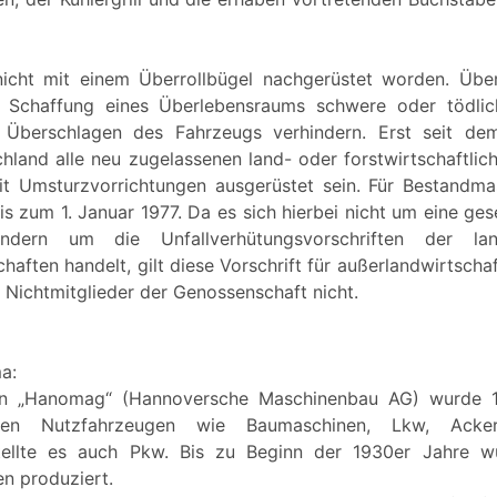
nicht mit einem Überrollbügel nachgerüstet worden. Über
e Schaffung eines Überlebensraums schwere oder tödlic
Überschlagen des Fahrzeugs verhindern. Erst seit de
hland alle neu zugelassenen land- oder forstwirtschaftlic
t Umsturzvorrichtungen ausgerüstet sein. Für Bestandmas
is zum 1. Januar 1977. Da es sich hierbei nicht um eine ge
dern um die Unfallverhütungsvorschriften der landw
aften handelt, gilt diese Vorschrift für außerlandwirtscha
 Nichtmitglieder der Genossenschaft nicht.
ma:
n „Hanomag“ (Hannoversche Maschinenbau AG) wurde 1
ben Nutzfahrzeugen wie Baumaschinen, Lkw, Acker
ellte es auch Pkw. Bis zu Beginn der 1930er Jahre w
n produziert.