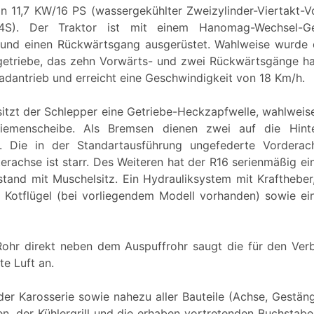
on 11,7 KW/16 PS (wassergekühlter Zweizylinder-Viertakt-
4S). Der Traktor ist mit einem Hanomag-Wechsel-Ge
und einen Rückwärtsgang ausgerüstet. Wahlweise wurde 
triebe, das zehn Vorwärts- und zwei Rückwärtsgänge hat
radantrieb und erreicht eine Geschwindigkeit von 18 Km/h.
sitzt der Schlepper eine Getriebe-Heckzapfwelle, wahlweis
Riemenscheibe. Als Bremsen dienen zwei auf die Hint
 Die in der Standartausführung ungefederte Vorderac
terachse ist starr. Des Weiteren hat der R16 serienmäßig 
tand mit Muschelsitz. Ein Hydrauliksystem mit Kraftheber,
n Kotflügel (bei vorliegendem Modell vorhanden) sowie e
Rohr direkt neben dem Auspuffrohr saugt die für den Ver
e Luft an.
er Karosserie sowie nahezu aller Bauteile (Achse, Gestäng
gen, der Kühlergrill und die erhaben vortretenden Buchstab