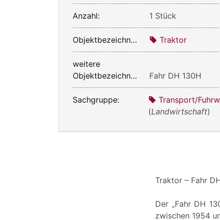
Anzahl:
1 Stück
Objektbezeichnung:
Traktor
weitere
Objektbezeichnung:
Fahr DH 130H
Sachgruppe:
Transport/Fuhr
(
Landwirtschaft
)
Traktor – Fahr D
Der „Fahr DH 130
zwischen 1954 un