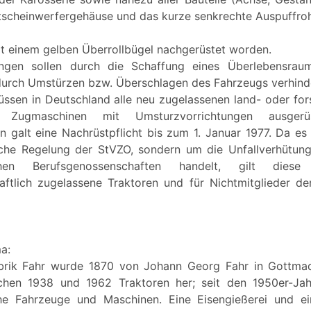
ontscheinwerfergehäuse und das kurze senkrechte Auspuffro
mit einem gelben Überrollbügel nachgerüstet worden.
tungen sollen durch die Schaffung eines Überlebensra
 durch Umstürzen bzw. Überschlagen des Fahrzeugs verhinde
üssen in Deutschland alle neu zugelassenen land- oder fors
 Zugmaschinen mit Umsturzvorrichtungen ausgerü
 galt eine Nachrüstpflicht bis zum 1. Januar 1977. Da es s
che Regelung der StVZO, sondern um die Unfallverhütung
lichen Berufsgenossenschaften handelt, gilt diese
aftlich zugelassene Traktoren und für Nichtmitglieder d
ma:
brik Fahr wurde 1870 von Johann Georg Fahr in Gottma
schen 1938 und 1962 Traktoren her; seit den 1950er-Ja
iche Fahrzeuge und Maschinen. Eine Eisengießerei und ei