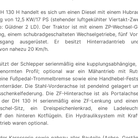
H 130 H handelt es sich um einen Diesel mit einem Hubr
ng von 12,5 KW/17 PS (stehender luftgekühlter Viertakt-Zwe
p: Güldner 2 LD). Der Traktor ist mit einem ZP-Wechsel-G
ung, einem schubradgeschalteten Wechselgetriebe, fünf V
sgang ausgerüstet. Er besitzt Hinterradantrieb un
 von nahezu 20 Km/h.
sitzt der Schlepper serienmäßig eine kupplungsabhängige, 
enormten Profil; optional war ein Mähantrieb mit Rut
eine Fußpedal-Trommelbremse sowie eine Handhebel-Festst
interräder. Die Stahl-Vorderachse ist pendelnd gelagert un
sschenkelfederung. Die ZF-Hinterachse ist als Portalachs
t der DH 130 H serienmäßig eine ZF-Lenkung und einen
chel-Sitz, ein Dreispeichenlenkrad, eine Ladeleu
uf den hinteren Kotflügeln. Ein Hydrauliksystem mit Kra
rieb waren optional.
der Karosserie sowie nahezu aller Bauteile (Achse, Gestäng