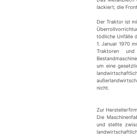
lackiert; die Fr
Der Traktor ist 
Überrollvorrich
tödliche Unfälle
1. Januar 1970 m
Traktoren und
Bestandmaschinen
um eine gesetzli
landwirtschaft
außerlandwirtsch
nicht.
Zur Herstellerfir
Die Maschinenfa
und stellte zwi
landwirtschaftl