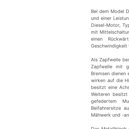
Bei dem Model D
und einer Leistu
Diesel-Motor, Ty
mit Mittelschalt
einen Rückwärt
Geschwindigkeit
Als Zapfwelle be
Zapfwelle mit g
Bremsen dienen 
wirken auf die H
besitzt eine Ach
Weiteren besitz
gefedertem Mus
Beifahrersitze a
Mähwerk und -ant
Das Metallblech 