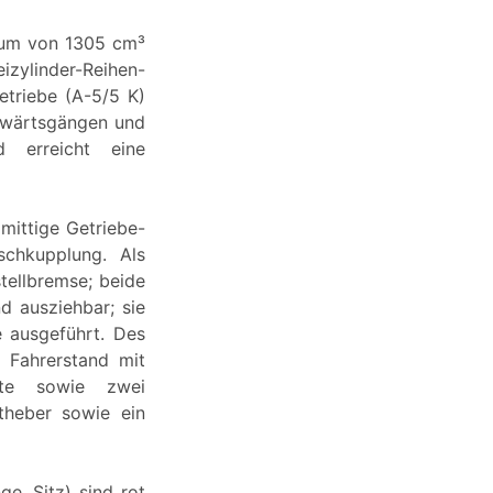
aum von 1305 cm³
izylinder-Reihen-
etriebe (A-5/5 K)
orwärtsgängen und
d erreicht eine
mittige Getriebe-
schkupplung. Als
ellbremse; beide
d ausziehbar; sie
e ausgeführt. Des
 Fahrerstand mit
chte sowie zwei
ftheber sowie ein
e, Sitz) sind rot