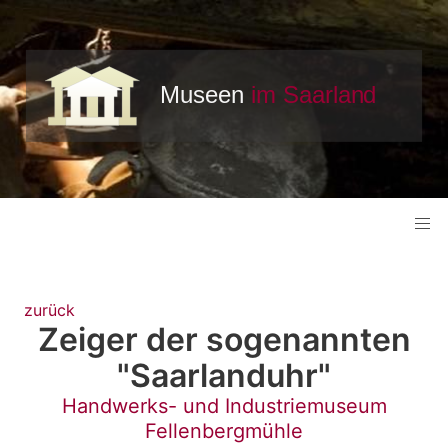
zurück
Zeiger der sogenannten
"Saarlanduhr"
Handwerks- und Industriemuseum
Fellenbergmühle