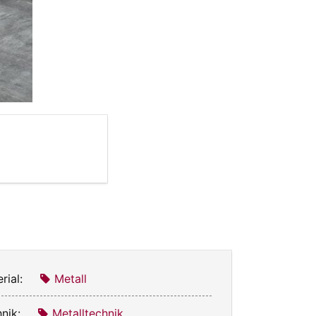
rial:
Metall
nik:
Metalltechnik