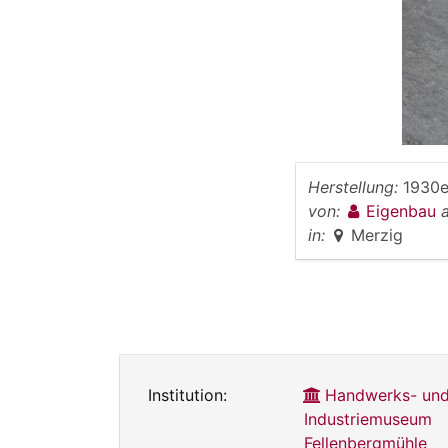
Herstellung:
1930e
von:
Eigenbau
in:
Merzig
Institution:
Handwerks- un
Industriemuseum
Fellenbergmühle