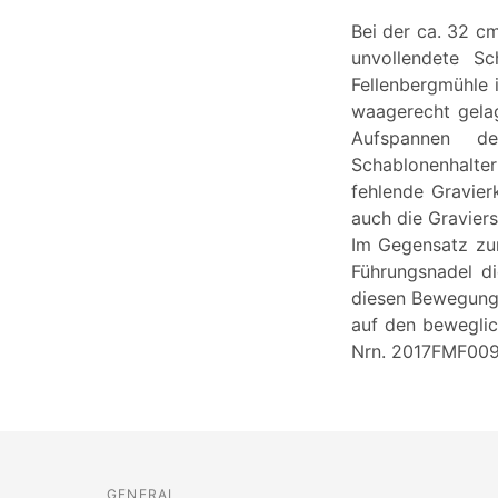
Bei der ca. 32 c
unvollendete Sc
Fellenbergmühle 
waagerecht gelag
Aufspannen de
Schablonenhalte
fehlende Gravier
auch die Gravier
Im Gegensatz zum
Führungsnadel d
diesen Bewegungs
auf den beweglic
Nrn. 2017FMF0092
GENERAL