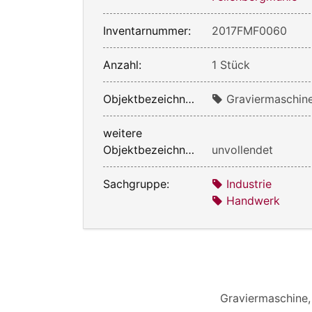
Inventarnummer:
2017FMF0060
Anzahl:
1 Stück
Objektbezeichnung:
Graviermaschin
weitere
Objektbezeichnung:
unvollendet
Sachgruppe:
Industrie
Handwerk
Graviermaschine,