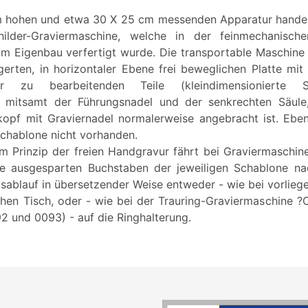
m hohen und etwa 30 X 25 cm messenden Apparatur handel
hilder-Graviermaschine, welche in der feinmechanisch
im Eigenbau verfertigt wurde. Die transportable Maschine 
erten, in horizontaler Ebene frei beweglichen Platte mi
r zu bearbeitenden Teile (kleindimensionierte Sc
r mitsamt der Führungsnadel und der senkrechten Säule
kopf mit Graviernadel normalerweise angebracht ist. Eben
schablone nicht vorhanden.
 Prinzip der freien Handgravur fährt bei Graviermaschine
ie ausgesparten Buchstaben der jeweiligen Schablone na
ablauf in übersetzender Weise entweder - wie bei vorlie
hen Tisch, oder - wie bei der Trauring-Graviermaschine ?Ca
 und 0093) - auf die Ringhalterung.