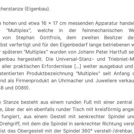
herstanze (Eigenbau).
m hohen und etwa 16 x 17 cm messenden Apparatur handel
e "Multiplex", welche in der feinmechanischen W
e von Stephan Gottfrois, dem zweiten Besitzer de
lbst verfertigt und für den Eigenbedarf lange betriebenen 
r späteren "Multiplex" wurden von Johann Peter Hartfuß sei
genbau hergestellt. Die Universal-Stanz- und Triebniet-
 aller praktischen Erfordernisse [...] weiter ausgebaut un
atentierten Produktbezeichnung "Multiplex" seit Anfang 
 und als Firmenprodukt an Uhrmacher und Juweliere verkauf
8 und 0089).
e Stanze besteht aus einem runden Fuß mit einer zentral
e, über der ein ebenfalls runder Tisch mit kreisförmig ang
e fungiert, aus einem Gestell mit senkrechter Spindel u
rehgriff, mit dem die Spindel in senkrechter Richtung vers
ist das Obergestell mit der Spindel 360° verstell-/drehbar