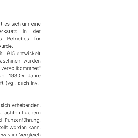
t es sich um eine
erkstatt in der
s Betriebes für
wurde.
t 1915 entwickelt
Maschinen wurden
d vervollkommnet"
der 1930er Jahre
t (vgl. auch Inv.-
 sich erhebenden,
ebrachten Löchern
nd Punzenführung,
tellt werden kann.
, was im Vergleich