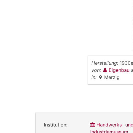
Herstellung:
1930e
von:
Eigenbau
in:
Merzig
Institution:
Handwerks- un
Industriemuseum