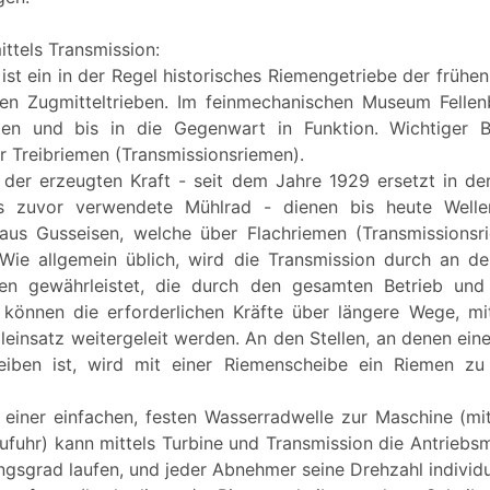
ittels Transmission:
ist ein in der Regel historisches Riemengetriebe der frühen 
en Zugmitteltrieben. Im feinmechanischen Museum Fellenb
lten und bis in die Gegenwart in Funktion. Wichtiger Be
er Treibriemen (Transmissionsriemen).
der erzeugten Kraft - seit dem Jahre 1929 ersetzt in de
s zuvor verwendete Mühlrad - dienen bis heute Well
aus Gusseisen, welche über Flachriemen (Transmissionsr
Wie allgemein üblich, wird die Transmission durch an d
len gewährleistet, die durch den gesamten Betrieb un
 können die erforderlichen Kräfte über längere Wege, mi
einsatz weitergeleit werden. An den Stellen, an denen eine (
eiben ist, wird mit einer Riemenscheibe ein Riemen zu
einer einfachen, festen Wasserradwelle zur Maschine (mit
ufuhr) kann mittels Turbine und Transmission die Antriebsm
sgrad laufen, und jeder Abnehmer seine Drehzahl individue