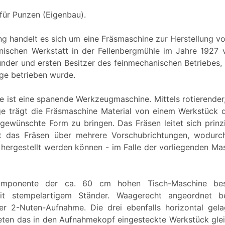
 für Punzen (Eigenbau).
ung handelt es sich um eine Fräsmaschine zur Herstellung v
nischen Werkstatt in der Fellenbergmühle im Jahre 1927
nder und ersten Besitzer des feinmechanischen Betriebes, h
nge betrieben wurde.
e ist eine spanende Werkzeugmaschine. Mittels rotierender
e trägt die Fräsmaschine Material von einem Werkstück 
 gewünschte Form zu bringen. Das Fräsen leitet sich prinz
t das Fräsen über mehrere Vorschubrichtungen, wodur
 hergestellt werden können - im Falle der vorliegenden Ma
omponente der ca. 60 cm hohen Tisch-Maschine be
it stempelartigem Ständer. Waagerecht angeordnet be
ner 2-Nuten-Aufnahme. Die drei ebenfalls horizontal ge
teten das in den Aufnahmekopf eingesteckte Werkstück glei