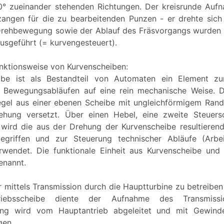
0° zueinander stehenden Richtungen. Der kreisrunde Aufn
angen für die zu bearbeitenden Punzen - er drehte sich 
 Drehbewegung sowie der Ablauf des Fräsvorgangs wurden 
usgeführt (= kurvengesteuert).
unktionsweise von Kurvenscheiben:
ibe ist als Bestandteil von Automaten ein Element z
n Bewegungsabläufen auf eine rein mechanische Weise. D
egel aus einer ebenen Scheibe mit ungleichförmigem Rand
ehung versetzt. Über einen Hebel, eine zweite Steuers
 wird die aus der Drehung der Kurvenscheibe resultiere
griffen und zur Steuerung technischer Abläufe (Arbei
wendet. Die funktionale Einheit aus Kurvenscheibe und
enannt.
mittels Transmission durch die Hauptturbine zu betreiben 
triebsscheibe diente der Aufnahme des Transmissi
ng wird vom Hauptantrieb abgeleitet und mit Gewinde
gen.