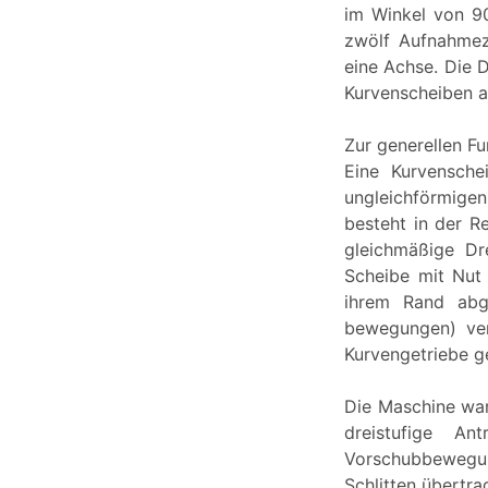
im Winkel von 9
zwölf Aufnahmez
eine Achse. Die
Kurvenscheiben a
Zur generellen F
Eine Kurvensche
ungleichförmige
besteht in der R
gleichmäßige Dr
Scheibe mit Nut
ihrem Rand abge
bewegungen) ver
Kurvengetriebe g
Die Maschine war 
dreistufige An
Vorschubbewegu
Schlitten übertra