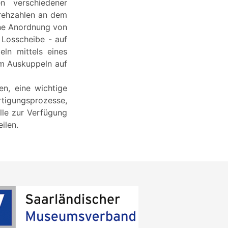
n verschiedener
Drehzahlen an dem
ine Anordnung von
 Losscheibe - auf
ln mittels eines
um Auskuppeln auf
en, eine wichtige
rtigungsprozesse,
lle zur Verfügung
ilen.