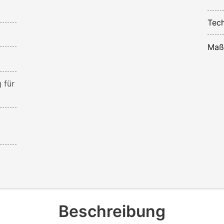
Tech
Maß
 für
Beschreibung