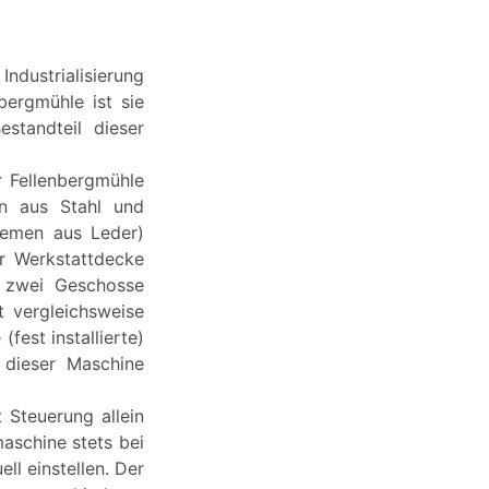
Industrialisierung
ergmühle ist sie
standteil dieser
r Fellenbergmühle
en aus Stahl und
iemen aus Leder)
er Werkstattdecke
d zwei Geschosse
t vergleichsweise
fest installierte)
 dieser Maschine
 Steuerung allein
aschine stets bei
ll einstellen. Der