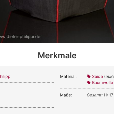
Merkmale
ilippi
Material:
Seide
(
auß
Baumwolle
Maße:
Gesamt:
H: 17