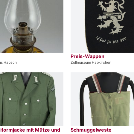
Preis-Wappen
us Habach
Zollmuseum Habkirchen
niformjacke mit Mütze und
Schmuggelweste