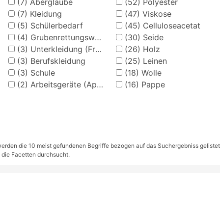
(7)
Aberglaube
(52)
Polyester
(7)
Kleidung
(47)
Viskose
(5)
Schülerbedarf
(45)
Celluloseacetat
(4)
Grubenrettungswesen
(30)
Seide
(3)
Unterkleidung (Frauenkleidung)
(26)
Holz
(3)
Berufskleidung
(25)
Leinen
(3)
Schule
(18)
Wolle
(2)
Arbeitsgeräte (Apotheke)
(16)
Pappe
rden die 10 meist gefundenen Begriffe bezogen auf das Suchergebniss gelistet. S
 die Facetten durchsucht.