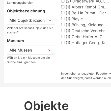
(2)
Drägerwerk AG, Lübeck
Sammlungsbereich.
(1)
Albert Kempf GmbH & Co KG, Wuppertal
Objektbezeichnung
(1)
Be-Ha Prima - Carl Halfar Mützenfabrik, Berlin
(1)
Bleyle
(1)
Bühling, Kleidung
Welcher Art ist das Objekt das Sie
(1)
Deutsche Verkehrswacht, Berlin
suchen?
(1)
Gebr. Hofer A. G., Saarbrücken
Museum
(1)
Hutlager Georg Kraus, Neunkirchen
Wählen Sie ein Museum um die
Suche einzugrenzen.
In den oben angezeigten Facetten we
den Suchbegriff, damit werden auch
Objekte