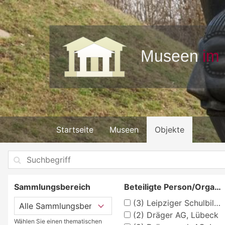
Startseite
Museen
Objekte
Sammlungsbereich
Beteiligte Person/Organisation
(3)
Leipziger Schulbilderverlag von F. E. Wachsmuth, Leipzig
(2)
Dräger AG, Lübeck
Wählen Sie einen thematischen