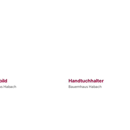
bild
Handtuchhalter
us Habach
Bauernhaus Habach