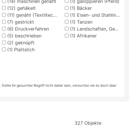
(14)
maschinell genäht
(1)
galoppieren (Pferd)
(12)
gehäkelt
(1)
Bäcker
(11)
genäht (Textiltechnik)
(1)
Eisen- und Stahlindustrie
(7)
gestrickt
(1)
Tanzen
(6)
Druckverfahren
(1)
Landschaften, Gewässer, Stadtansicht
(5)
beschrieben
(1)
Afrikaner
(2)
geknüpft
(1)
Plattstich
ollte Ihr gesuchter Begriff nicht dabei sein, versuchen sie es doch über
327 Objekte