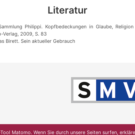
Literatur
: Sammlung Philippi. Kopfbedeckungen in Glaube, Religion u
o-Verlag, 2009, S. 83
as Birett. Sein aktueller Gebrauch
ol Matomo. Wenn Sie durch unsere Seiten surfen, erklären 