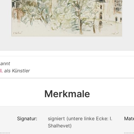
annt
I.
als Künstler
Merkmale
Signatur:
signiert (untere linke Ecke: I.
Mate
Shalhevet)