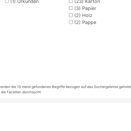
(1)
Urkunden
(23)
Karton
(3)
Papier
(2)
Holz
(2)
Pappe
rden die 10 meist gefundenen Begriffe bezogen auf das Suchergebniss gelistet. S
 die Facetten durchsucht.