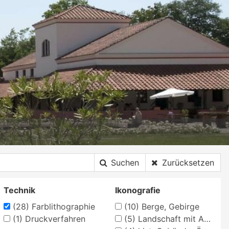
Suchen
Zurücksetzen
Technik
Ikonografie
(28)
Farblithographie
(10)
Berge, Gebirge
(1)
Druckverfahren
(5)
Landschaft mit Anlagen