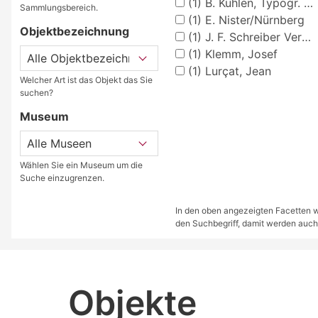
(1)
B. Kühlen, Typogr. Apost., M.Gladbach
Sammlungsbereich.
(1)
E. Nister/Nürnberg
Objektbezeichnung
(1)
J. F. Schreiber Verlag, Esslingen
(1)
Klemm, Josef
(1)
Lurçat, Jean
Welcher Art ist das Objekt das Sie
suchen?
Museum
Wählen Sie ein Museum um die
Suche einzugrenzen.
In den oben angezeigten Facetten we
den Suchbegriff, damit werden auch
Objekte