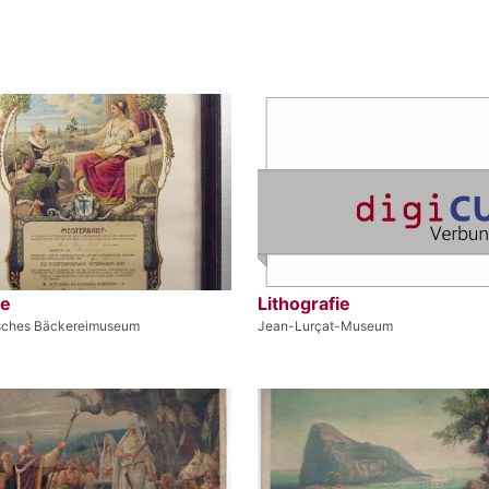
de
Lithografie
sches Bäckereimuseum
Jean-Lurçat-Museum