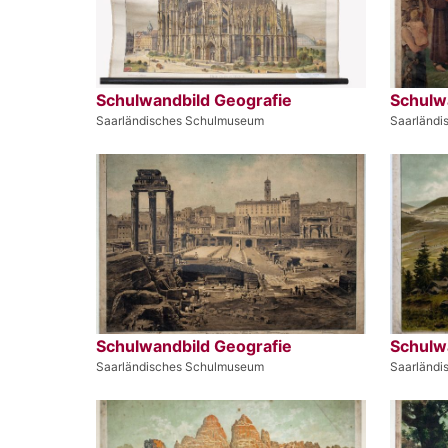
Schulwandbild Geografie
Schulw
Saarländisches Schulmuseum
Saarländ
Schulwandbild Geografie
Schulw
Saarländisches Schulmuseum
Saarländ