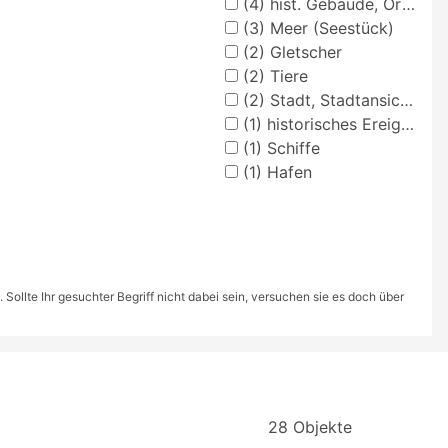
(4)
hist. Gebäude, Örtlichkeit, Straße
(3)
Meer (Seestück)
(2)
Gletscher
(2)
Tiere
(2)
Stadt, Stadtansicht (Vedute)
(1)
historisches Ereignis, Situation
(1)
Schiffe
(1)
Hafen
ollte Ihr gesuchter Begriff nicht dabei sein, versuchen sie es doch über
28 Objekte